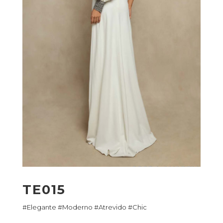
TE015
#Elegante #Moderno #Atrevido #Chic