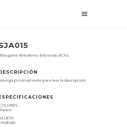
SJA015
#Elegante #Moderno #Atrevido #Chic
DESCRIPCIÓN
Navega próximamente para leer la descripción.
ESPECIFICACIONES
COLORES
Blanco
SILUETA
Entallado