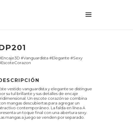
DP201
#Encaje3D #Vanguardista #Elegante #Sexy
#EscoteCorazon
DESCRIPCIÓN
Este vestido vanguardista y elegante se distingue
por su tul brillante y sus detalles de encaje
tridimensional. Un escote corazón se combina
con mangas descubiertas para agregar un
atractivo contemporáneo. La falda en línea A
presenta un toque final con una abertura sexy.
Las mangas a juego se venden por separado.