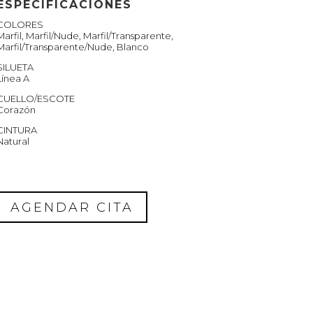
ESPECIFICACIONES
COLORES
Marfil, Marfil/Nude, Marfil/Transparente,
Marfil/Transparente/Nude, Blanco
SILUETA
Línea A
CUELLO/ESCOTE
Corazón
CINTURA
Natural
AGENDAR CITA