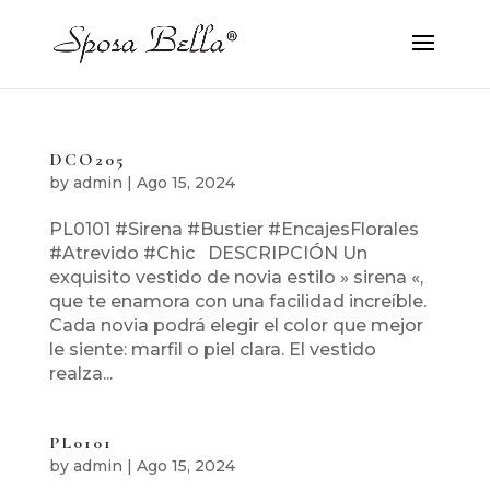
DCO205
by
admin
|
Ago 15, 2024
PL0101 #Sirena #Bustier #EncajesFlorales
#Atrevido #Chic DESCRIPCIÓN Un
exquisito vestido de novia estilo » sirena «,
que te enamora con una facilidad increíble.
Cada novia podrá elegir el color que mejor
le siente: marfil o piel clara. El vestido
realza...
PL0101
by
admin
|
Ago 15, 2024