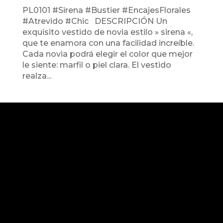
PL0101 #Sirena #Bustier #EncajesFlorales
#Atrevido #Chic DESCRIPCIÓN Un
exquisito vestido de novia estilo » sirena «,
que te enamora con una facilidad increíble.
Cada novia podrá elegir el color que mejor
le siente: marfil o piel clara. El vestido
realza...