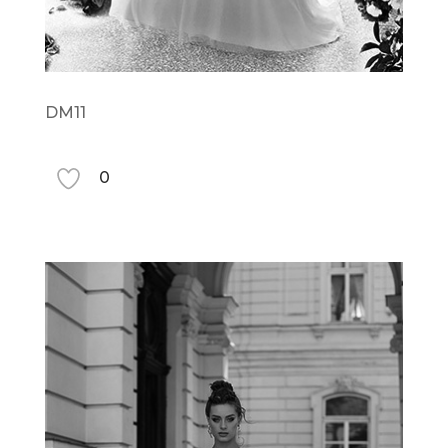
DM11
0