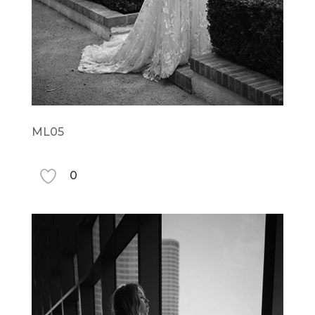
ML05
0