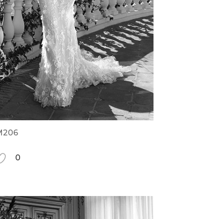
M206
0