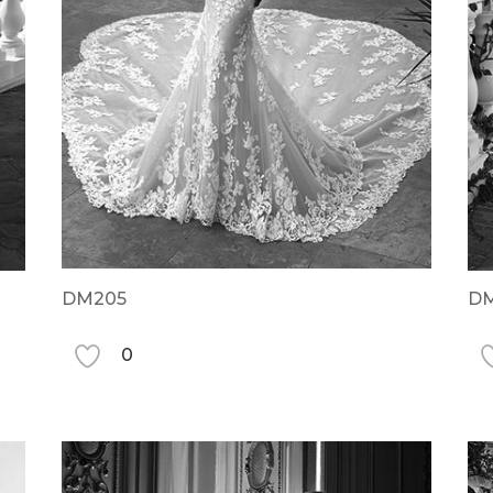
DM205
D
0