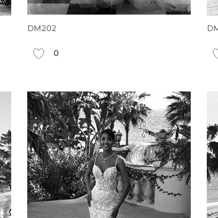
DM202
D
0