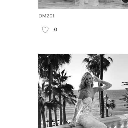
DM201
0