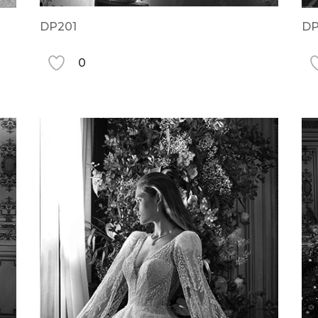
DP201
DP
0