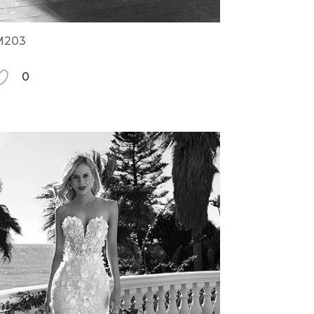
M203
0