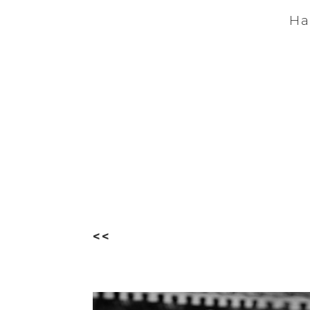
Ha
<<