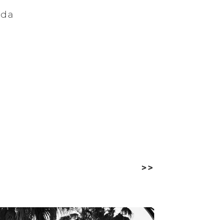
nda
>>