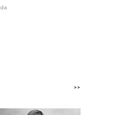
nda
>>