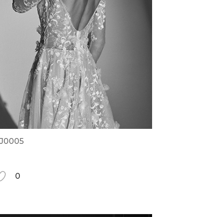
J0005
0