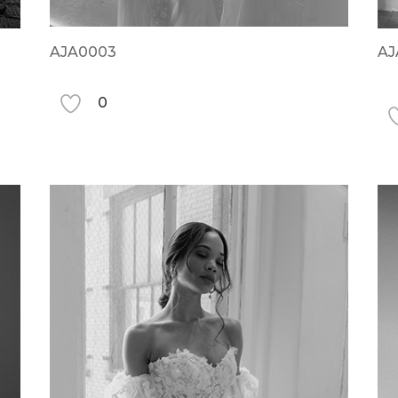
AJA0003
AJ
0