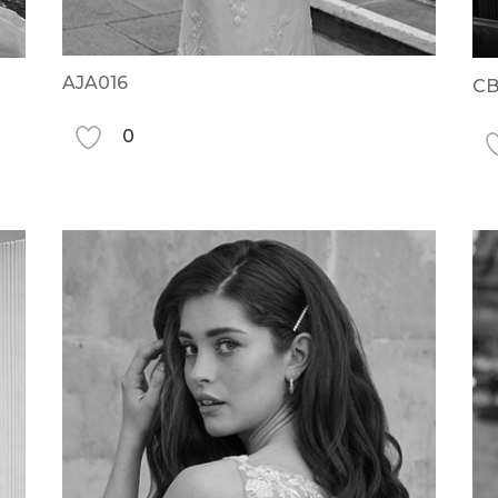
AJA016
CB
0