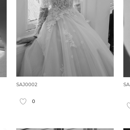
SAJ0002
SA
0